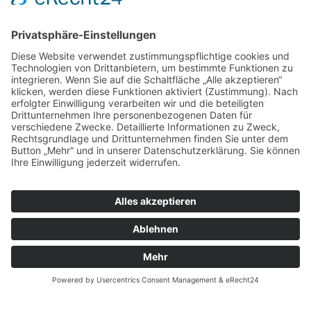
Technischen Gebäudeausstattung von
Schwimmbädern in allen Leistungsphasen
spezialisiert.
Mit der Erfahrung in über 100 Projekten
verfügen wir über die Expertise für
Badewasseraufbereitungsanlagen sowie aller
umliegenden technischen Gewerken.
Unsere Schwerpunkte liegen in der BIM
basierten Konstruktion, der Prozessführung,
sowie Verfahrensvisualisierung mit Feldbus-
Systemen und automatisierter Ansteuerung.
Als Dienstleister bieten wir die Schwerpunkte:
Objektplanung in allen Leistungsphasen