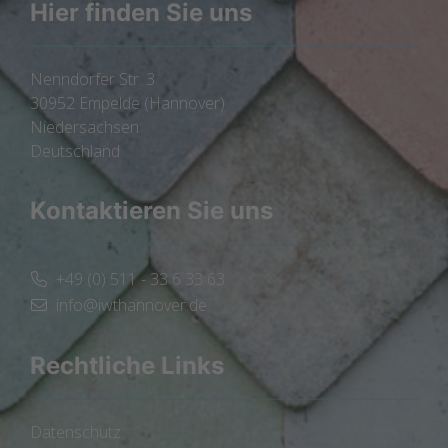
Hier finden Sie uns
Nenndorfer Str. 3
30952 Empelde (Hannover)
Niedersachsen
Deutschland
Kontaktieren Sie uns
+49 (0) 511 - 33 6 33 63
info@iwthannover.de
Rechtliche Links
Datenschutz